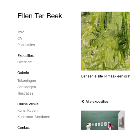
Ellen Ter Beek
Intro
CV
Publicaties
Exposities
Overzicht
Galerie
Beheer je site
of
maak een grat
Tekeningen
Schilderijen
Illustraties
Alle exposities
Online Winkel
Kunst Kopen
Kunstkaart Versturen
Contact