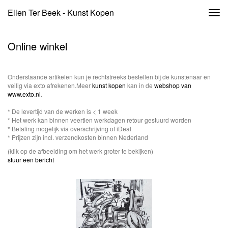
Ellen Ter Beek - Kunst Kopen
Togg
navi
Online winkel
Onderstaande artikelen kun je rechtstreeks bestellen bij de kunstenaar en
veilig via exto afrekenen.Meer
kunst kopen
kan in de
webshop van
www.exto.nl
.
* De levertijd van de werken is < 1 week
* Het werk kan binnen veertien werkdagen retour gestuurd worden
* Betaling mogelijk via overschrijving of iDeal
* Prijzen zijn incl. verzendkosten binnen Nederland
(klik op de afbeelding om het werk groter te bekijken)
stuur een bericht