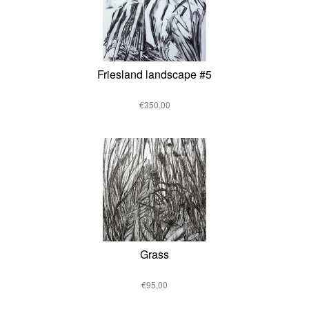
Friesland landscape #5
€350,00
Grass
€95,00