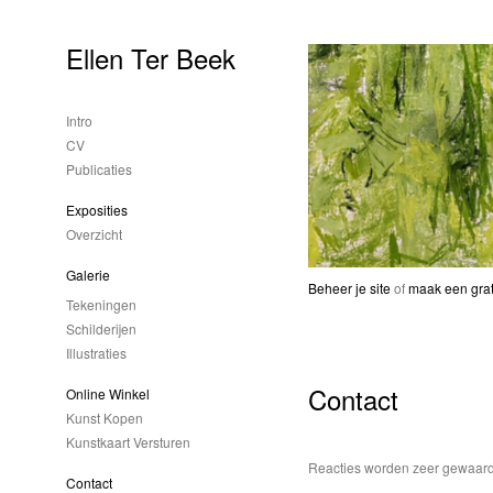
Ellen Ter Beek
Intro
CV
Publicaties
Exposities
Overzicht
Galerie
Beheer je site
of
maak een grat
Tekeningen
Schilderijen
Illustraties
Contact
Online Winkel
Kunst Kopen
Kunstkaart Versturen
Reacties worden zeer gewaardee
Contact