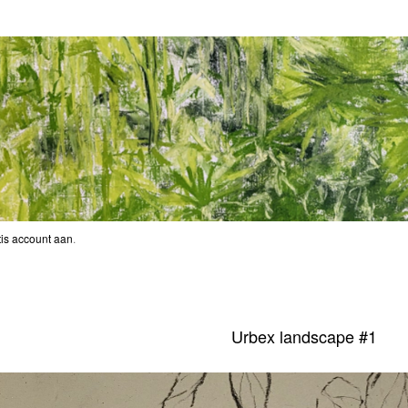
is account aan
.
Urbex landscape #1