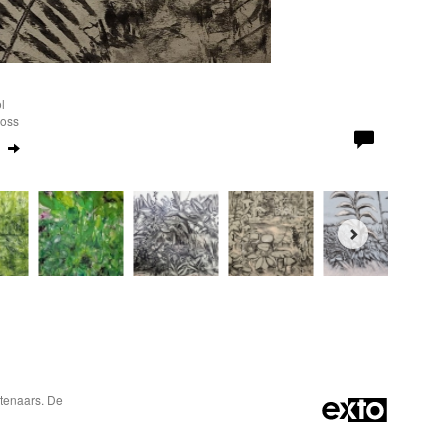
l
Moss
stenaars. De